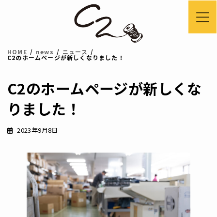
コ
ナ
ン
ビ
テ
ゲ
HOME
news
ニュース
ン
ー
C2のホームページが新しくなりました！
ツ
シ
C2のホームページが新しくな
へ
ョ
ス
ン
りました！
キ
に
2023年9月8日
ッ
移
プ
動