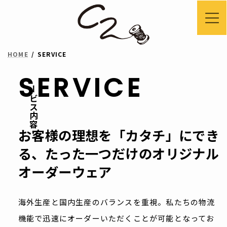
コ
ナ
ン
ビ
テ
ゲ
HOME
SERVICE
ン
ー
ツ
シ
SERVICE
サービス内容
へ
ョ
ス
ン
キ
に
お客様の理想を「カタチ」にでき
ッ
移
る、たった一つだけのオリジナル
プ
動
オーダーウェア
海外生産と国内生産のバランスを重視。
私たちの物流
機能で迅速にオーダーいただくことが可能となってお